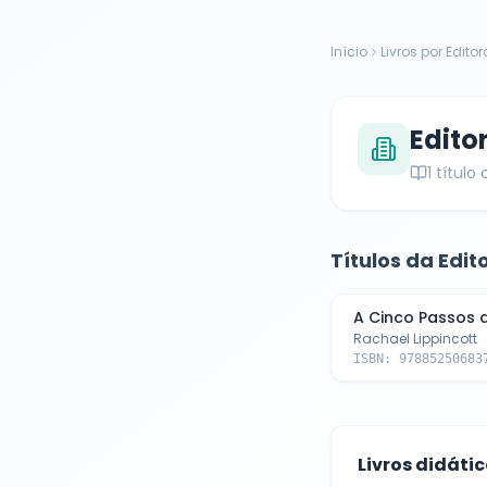
Início
Livros por Editor
Edito
1
título
Títulos da Edit
A Cinco Passos 
Rachael Lippincott
ISBN:
97885250683
Livros didáti