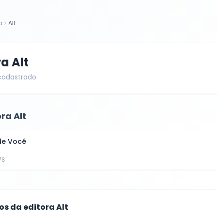
a
Alt
ra
Alt
 cadastrado
ora
Alt
de Você
78
cos da editora
Alt