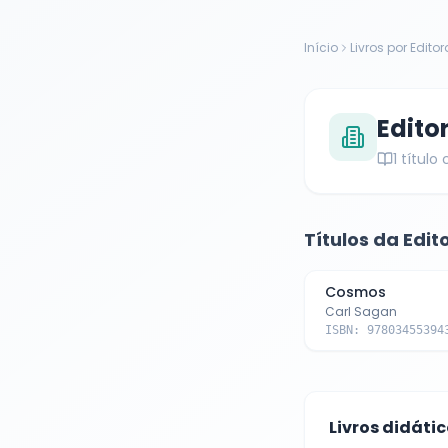
Início
Livros por Editor
Edito
1
título
Títulos da Edit
Cosmos
Carl Sagan
ISBN:
97803455394
Livros didáti