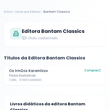
Início
Livros por Editora
Bantam Classics
Editora
Bantam Classics
1
título cadastrado
Títulos da Editora
Bantam Classics
Os Irm2os Karam1zov
Comprar
Fi3dor Dostoi3vski
ISBN:
9780553898095
Livros didáticos da editora
Bantam
Classics