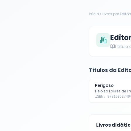
Início
Livros por Editor
Edito
1
título
Títulos da Edit
Perigoso
Heloisa Loures de Fr
ISBN:
97816853749
Livros didáti