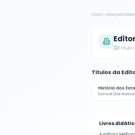
Início
Livros por Editor
Edito
1
título
Títulos da Edit
História dos Es
Samuel Eliot Moris
Livros didáti
A editora
Melhor