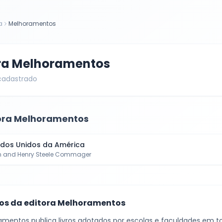
a
Melhoramentos
ra
Melhoramentos
 cadastrado
ora
Melhoramentos
tados Unidos da América
on and Henry Steele Commager
cos da editora
Melhoramentos
amentos
publica livros adotados por escolas e faculdades em tod