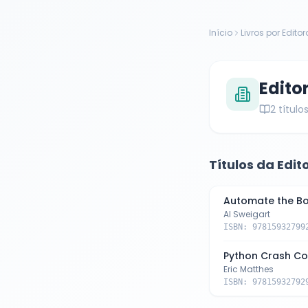
Início
Livros por Editor
Edito
2
título
Títulos da Edit
Automate the Bor
Al Sweigart
ISBN:
97815932799
Python Crash Co
Eric Matthes
ISBN:
97815932792