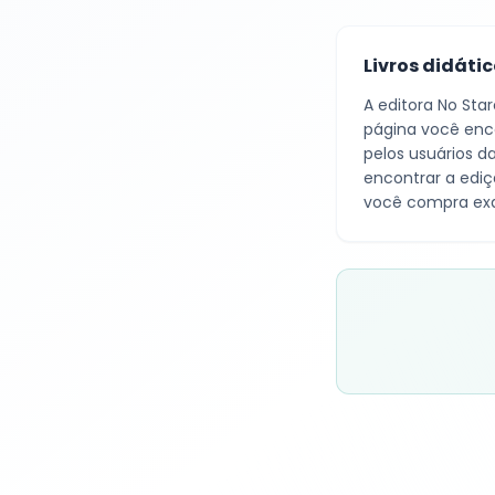
Livros didáti
A editora
No Star
página você enco
pelos usuários d
encontrar a ediç
você compra exa