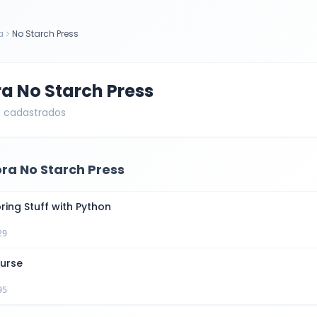
a
No Starch Press
ra
No Starch Press
s cadastrados
ora
No Starch Press
ing Stuff with Python
29
urse
95