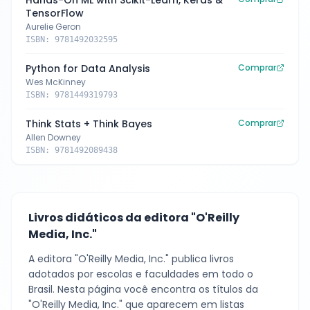
Hands-On ML with Scikit-Learn, Keras &
TensorFlow
Aurelie Geron
ISBN:
9781492032595
Python for Data Analysis
Comprar
Wes McKinney
ISBN:
9781449319793
Think Stats + Think Bayes
Comprar
Allen Downey
ISBN:
9781492089438
Livros didáticos da editora
"O'Reilly
Media, Inc."
A editora
"O'Reilly Media, Inc."
publica livros
adotados por escolas e faculdades em todo o
Brasil. Nesta página você encontra os títulos da
"O'Reilly Media, Inc."
que aparecem em listas