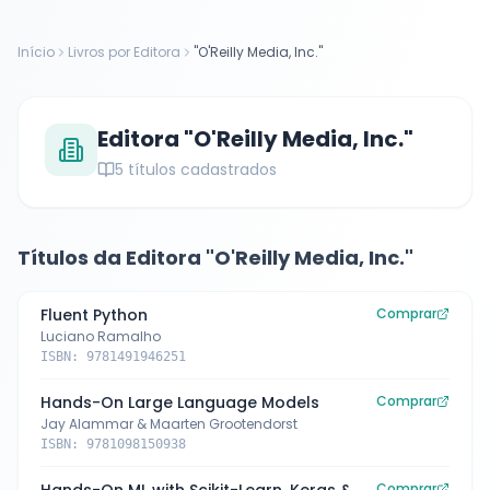
Início
Livros por Editora
"O'Reilly Media, Inc."
Editora
"O'Reilly Media, Inc."
5
títulos cadastrados
Títulos da Editora
"O'Reilly Media, Inc."
Fluent Python
Comprar
Luciano Ramalho
ISBN:
9781491946251
Hands-On Large Language Models
Comprar
Jay Alammar & Maarten Grootendorst
ISBN:
9781098150938
Comprar